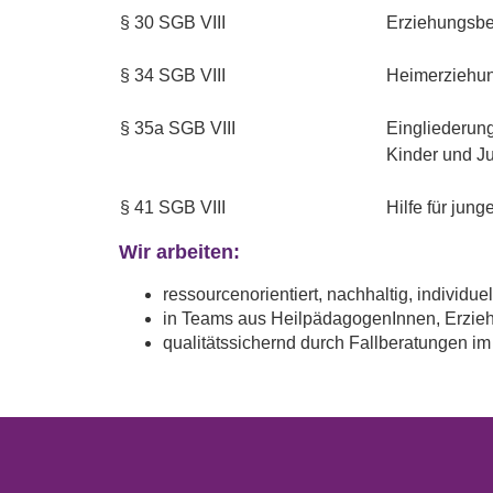
§ 30 SGB VIII
Erziehungsbe
§ 34 SGB VIII
Heimerziehun
§ 35a SGB VIII
Eingliederung
Kinder und J
§ 41 SGB VIII
Hilfe für jun
Wir arbeiten:
ressourcenorientiert, nachhaltig, individu
in Teams aus HeilpädagogenInnen, Erzieh
qualitätssichernd durch Fallberatungen i