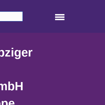
pziger
GmbH
ppe