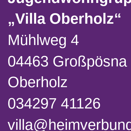
„Villa Oberholz“
Mühlweg 4
04463 Großpösna
Oberholz
034297 41126
villa@heimverbun