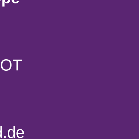
 OT
d.de